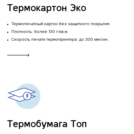
Термокартон Эко
Услуги
Термопечатный картон без защитного покрытия
Консультирование
Дизайн
Плотность: более 130 г/кв.м.
Скорость печати термопринтера: до 300 мм/сек.
Подбор материалов
Печать и брендирование
Доставка
Поставка расходников
Производство
Служба качества
Материалы
Термобумага Топ
Компания