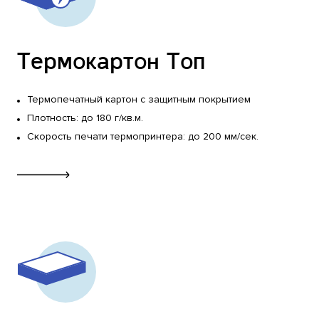
Отраслевые решения
Ритейл
Термокартон Топ
Пищевое производство
Термопечатный картон с защитным покрытием
Кондитерское производство
Плотность: до 180 г/кв.м.
Производство мяса, рыбы и заморозки
Скорость печати термопринтера: до 200 мм/сек.
Овощи и фрукты
Вода
Сыр и молочная продукция
Интернет-магазины
Фармацевтика
Авиаперевозки
Производство непищевое
Логистика
Автоматизация