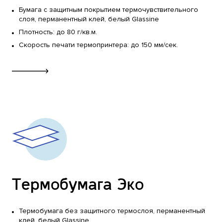
Бумага с защитным покрытием термочувствительного
Сертификаты
Вакансии
слоя, перманентный клей, белый Glassine
Плотность: до 80 г/кв.м.
Реквизиты
Скорость печати термопринтера: до 150 мм/сек.
Блог
Контакты
Москва
+7 (495) 984-91-47
Санкт-Петербург
+7 (812) 677-55-73
Екатеринбург
+7 (343) 287-52-70
Термобумага Эко
Калининград
+7 (401) 271-95-01
Термобумага без защитного термослоя, перманентный
клей, белый Glassine