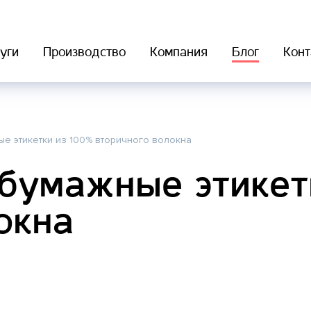
уги
Производство
Компания
Блог
Конт
е этикетки из 100% вторичного волокна
бумажные этикет
окна